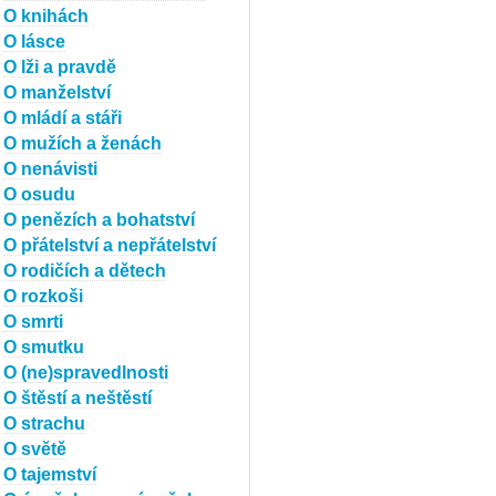
O knihách
O lásce
O lži a pravdě
O manželství
O mládí a stáři
O mužích a ženách
O nenávisti
O osudu
O penězích a bohatství
O přátelství a nepřátelství
O rodičích a dětech
O rozkoši
O smrti
O smutku
O (ne)spravedlnosti
O štěstí a neštěstí
O strachu
O světě
O tajemství