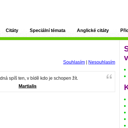
Citáty
Speciální témata
Anglické citáty
Přid
v
Souhlasím
|
Nesouhlasím
dná spíš ten, v bídě kdo je schopen žít.
K
Martialis