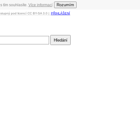
Rozumím
s tím souhlasíte.
Více informací
ostupný pod licencí CC BY-SA 3.0 |
PŘIHLÁŠENÍ