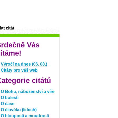
at citát
Srdečně Vás
ítáme!
Výročí na dnes (06. 08.)
Citáty pro váš web
ategorie citátů
O Bohu, náboženství a víře
O bolesti
O čase
O člověku (lidech)
O hlouposti a moudrosti