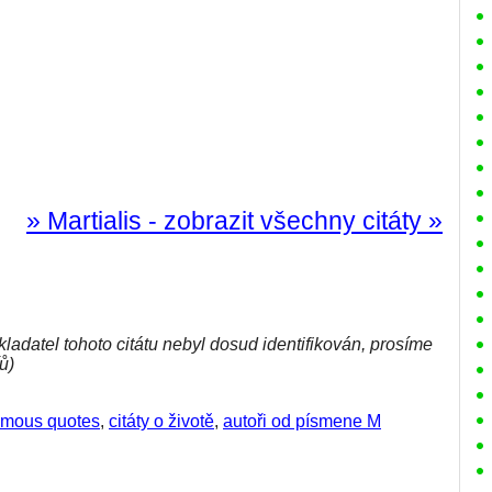
» Martialis - zobrazit všechny citáty »
kladatel tohoto citátu nebyl dosud identifikován, prosíme
ů)
mous quotes
,
citáty o životě
,
autoři od písmene M