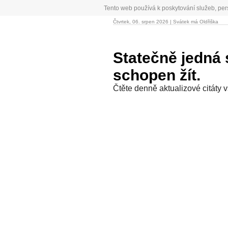
Tento web používá k poskytování služeb, per
Čtvrtek, 06. srpen 2026 | Svátek má Oldřiška
Statečně jedná s
schopen žít.
Čtěte denně aktualizové citáty 