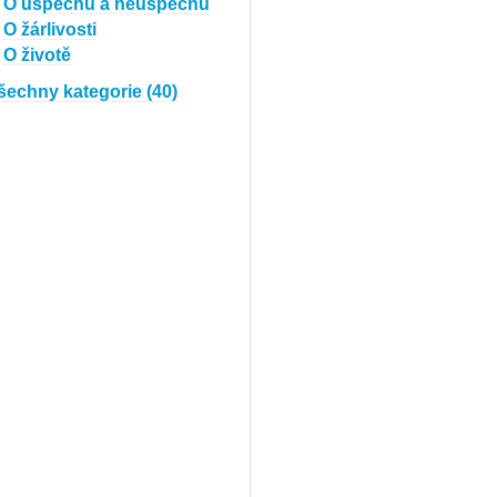
O úspěchu a neúspěchu
O žárlivosti
O životě
šechny kategorie (40)