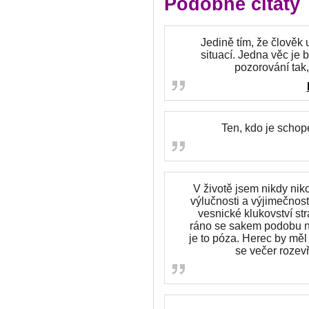
Podobné citáty
Jedině tím, že člověk 
situací. Jedna věc je 
pozorování tak,
Ten, kdo je schop
V životě jsem nikdy ni
výlučnosti a výjimečnost
vesnické klukovství st
ráno se sakem podobu na
je to póza. Herec by měl 
se večer rozev