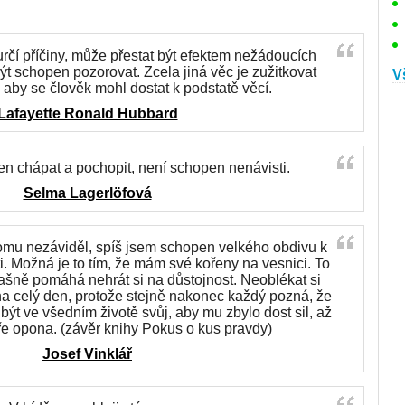
určí příčiny, může přestat být efektem nežádoucích
být schopen pozorovat. Zcela jiná věc je zužitkovat
V
 aby se člověk mohl dostat k podstatě věcí.
Lafayette Ronald Hubbard
en chápat a pochopit, není schopen nenávisti.
Selma Lagerlöfová
komu nezáviděl, spíš jsem schopen velkého obdivu k
i. Možná je to tím, že mám své kořeny na vesnici. To
rašně pomáhá nehrát si na důstojnost. Neoblékat si
 celý den, protože stejně nakonec každý pozná, že
být ve všedním životě svůj, aby mu zbylo dost sil, až
ře opona. (závěr knihy Pokus o kus pravdy)
Josef Vinklář