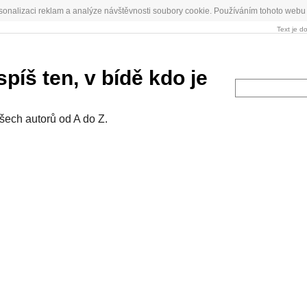
sonalizaci reklam a analýze návštěvnosti soubory cookie. Používáním tohoto webu 
Text je d
píš ten, v bídě kdo je
všech autorů od A do Z.