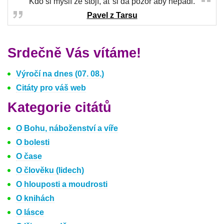
Kdo si myslí že stojí, ať si dá pozor aby nepadl.
Pavel z Tarsu
Srdečně Vás vítáme!
Výročí na dnes (07. 08.)
Citáty pro váš web
Kategorie citátů
O Bohu, náboženství a víře
O bolesti
O čase
O člověku (lidech)
O hlouposti a moudrosti
O knihách
O lásce