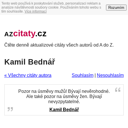
Tento web používá k poskytování služeb, personalizaci reklam a
Rozumím
analýze návštěvnosti soubory cookie. Používáním tohoto webu s
tím souhlasíte.
Více informací
citaty
.cz
AZ
Čtěte denně aktualizové citáty všech autorů od A do Z.
Kamil Bednář
« Všechny citáty autora
Souhlasím
|
Nesouhlasím
Pozor na úsměvy mužů! Bývají nevěrohodné.
Ale také pozor na úsměvy žen. Bývají
nevyzpytatelné.
Kamil Bednář