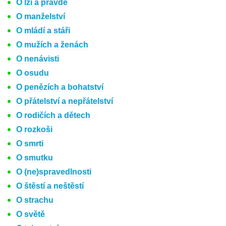
O lži a pravdě
O manželství
O mládí a stáři
O mužích a ženách
O nenávisti
O osudu
O penězích a bohatství
O přátelství a nepřátelství
O rodičích a dětech
O rozkoši
O smrti
O smutku
O (ne)spravedlnosti
O štěstí a neštěstí
O strachu
O světě