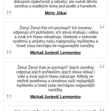
důkazem statečnosti a odvahy; ale svésti děvče
úsměvy a sladkými slovy jest podlé a hanebné.
Móric Jókai
Ženy! Ženy! Kto ich pochopí? Ich úsmevy
odporujú ich pohľadom, ich slová sľubujú i vábia
a zvuk ich hlasu odradzuje. Niekedy v sekunde
vystihnú a uhádnu našu najtajnejšiu myšlienku a
hneď zasa nechápu tie najjasnejšie narážky.
Michail Jurjevič Lermontov
Ženy! Ženy! Kdo je pochopí? Jejich úsměvy
odporují jejich pohledům, jejich slova slibují i
vábí a zvuk jejich hlasu odrazuje. Někdy ve
vteřině postihnou a uhodnou naši nejtajnější
myšlenku a hned zase nechápou nejjasnější
narážky.
Michail Jurjevič Lermontov