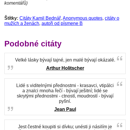
komentářů)
Štítky:
Citáty Kamil Bednář
,
Anonymous quotes
,
citáty o
mužích a ženách
,
autoři od písmene B
Podobné citáty
Velké lásky bývají tajné, jen malé bývají okázalé.
Arthur Holitscher
Lidé s viditelnými přednostmi - krasavci, vtipálci
a znalci mnoha řečí - bývají ješitní; lidé se
skrytými přednostmi - ctností, moudrostí - bývají
pyšní.
Jean Paul
Jest čestné koupiti si dívku; unésti ji násilím je