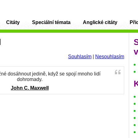
Citáty
Speciální témata
Anglické citáty
Přid
l
v
Souhlasím
|
Nesouhlasím
žné dosáhnout jedině, když se spojí mnoho lidí
dohromady.
K
John C. Maxwell