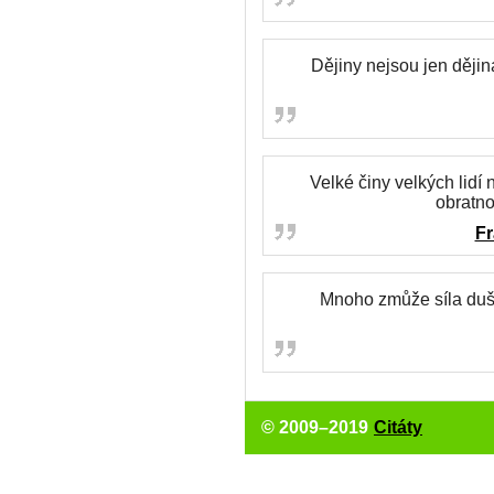
Dějiny nejsou jen dějina
Velké činy velkých lidí
obratnos
Fr
Mnoho zmůže síla duš
© 2009–2019
Citáty