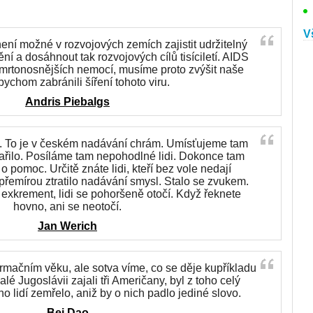
V
ní možné v rozvojových zemích zajistit udržitelný
ění a dosáhnout tak rozvojových cílů tisíciletí. AIDS
mrtonosnějších nemocí, musíme proto zvýšit naše
abychom zabránili šíření tohoto viru.
Andris Piebalgs
l. To je v českém nadávání chrám. Umísťujeme tam
řilo. Posíláme tam nepohodlné lidi. Dokonce tam
o pomoc. Určitě znáte lidi, kteří bez vole nedají
přemírou ztratilo nadávání smysl. Stalo se zvukem.
exkrement, lidi se pohoršeně otočí. Když řeknete
hovno, ani se neotočí.
Jan Werich
rmačním věku, ale sotva víme, co se děje kupříkladu
lé Jugoslávii zajali tři Američany, byl z toho celý
 lidí zemřelo, aniž by o nich padlo jediné slovo.
Bei Dao