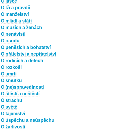
O lásce
O lži a pravdě
O manželství
O mládí a stáři
O mužích a ženách
O nenávisti
O osudu
O penězích a bohatství
O přátelství a nepřátelství
O rodičích a dětech
O rozkoši
O smrti
O smutku
O (ne)spravedlnosti
O štěstí a neštěstí
O strachu
O světě
O tajemství
O úspěchu a neúspěchu
O žárlivosti