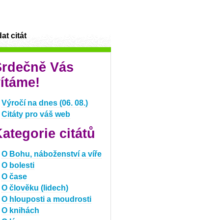
at citát
Srdečně Vás
ítáme!
Výročí na dnes (06. 08.)
Citáty pro váš web
ategorie citátů
O Bohu, náboženství a víře
O bolesti
O čase
O člověku (lidech)
O hlouposti a moudrosti
O knihách