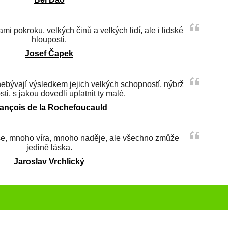
mi pokroku, velkých činů a velkých lidí, ale i lidské
hlouposti.
Josef Čapek
 nebývají výsledkem jejich velkých schopností, nýbrž
ti, s jakou dovedli uplatnit ty malé.
ançois de la Rochefoucauld
e, mnoho víra, mnoho naděje, ale všechno zmůže
jedině láska.
Jaroslav Vrchlický