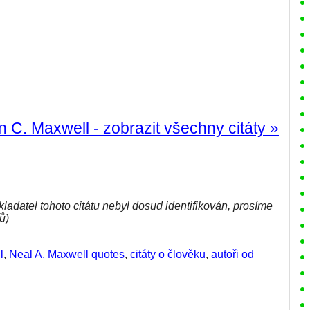
n C. Maxwell - zobrazit všechny citáty »
kladatel tohoto citátu nebyl dosud identifikován, prosíme
ů)
l
,
Neal A. Maxwell quotes
,
citáty o člověku
,
autoři od