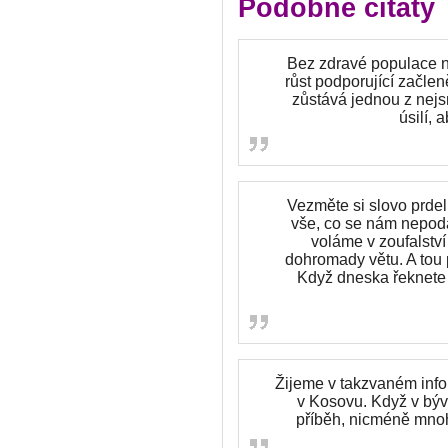
Podobné citáty
Bez zdravé populace ne
růst podporující začlen
zůstává jednou z nejs
úsilí, 
Vezměte si slovo prde
vše, co se nám nepoda
voláme v zoufalství 
dohromady větu. A tou 
Když dneska řeknete 
Žijeme v takzvaném info
v Kosovu. Když v býva
příběh, nicméně mnoho