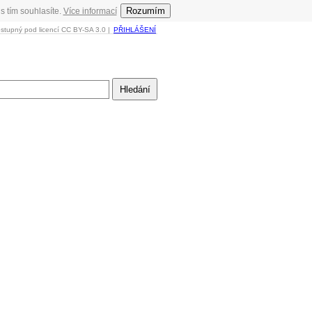
Rozumím
s tím souhlasíte.
Více informací
ostupný pod licencí CC BY-SA 3.0 |
PŘIHLÁŠENÍ