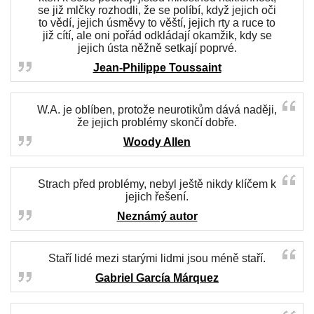
se již mlčky rozhodli, že se políbí, když jejich oči
to vědí, jejich úsměvy to věští, jejich rty a ruce to
již cítí, ale oni pořád odkládají okamžik, kdy se
jejich ústa něžně setkají poprvé.
Jean-Philippe Toussaint
W.A. je oblíben, protože neurotikům dává naději,
že jejich problémy skončí dobře.
Woody Allen
Strach před problémy, nebyl ještě nikdy klíčem k
jejich řešení.
Neznámý autor
Staří lidé mezi starými lidmi jsou méně staří.
Gabriel García Márquez