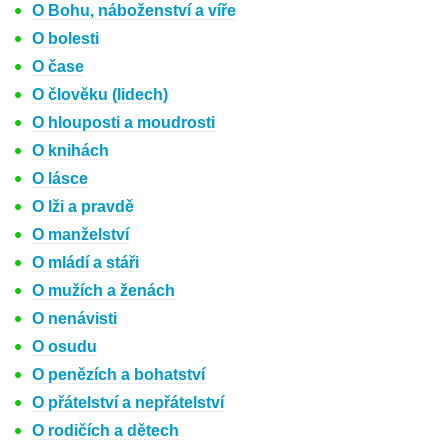
O Bohu, náboženství a víře
O bolesti
O čase
O člověku (lidech)
O hlouposti a moudrosti
O knihách
O lásce
O lži a pravdě
O manželství
O mládí a stáři
O mužích a ženách
O nenávisti
O osudu
O penězích a bohatství
O přátelství a nepřátelství
O rodičích a dětech