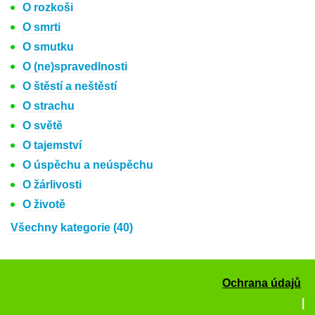
O rozkoši
O smrti
O smutku
O (ne)spravedlnosti
O štěstí a neštěstí
O strachu
O světě
O tajemství
O úspěchu a neúspěchu
O žárlivosti
O životě
Všechny kategorie (40)
Ochrana údajů
|