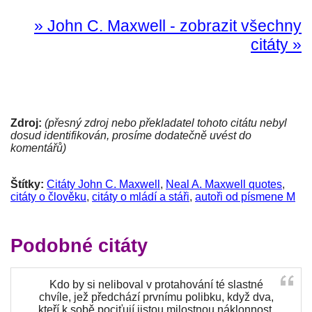
» John C. Maxwell - zobrazit všechny
citáty »
Zdroj:
(přesný zdroj nebo překladatel tohoto citátu nebyl
dosud identifikován, prosíme dodatečně uvést do
komentářů)
Štítky:
Citáty John C. Maxwell
,
Neal A. Maxwell quotes
,
citáty o člověku
,
citáty o mládí a stáři
,
autoři od písmene M
Podobné citáty
Kdo by si neliboval v protahování té slastné
chvíle, jež předchází prvnímu polibku, když dva,
kteří k sobě pociťují jistou milostnou náklonnost,