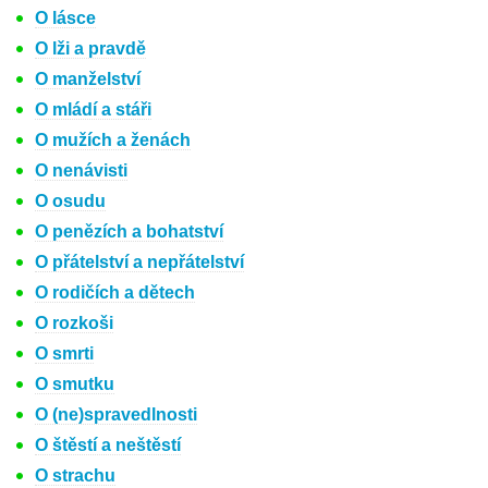
O lásce
O lži a pravdě
O manželství
O mládí a stáři
O mužích a ženách
O nenávisti
O osudu
O penězích a bohatství
O přátelství a nepřátelství
O rodičích a dětech
O rozkoši
O smrti
O smutku
O (ne)spravedlnosti
O štěstí a neštěstí
O strachu