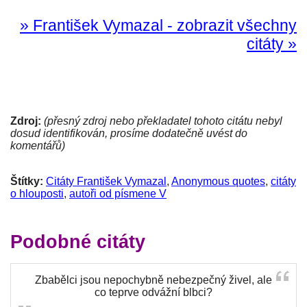
» František Vymazal - zobrazit všechny
citáty »
Zdroj:
(přesný zdroj nebo překladatel tohoto citátu nebyl
dosud identifikován, prosíme dodatečně uvést do
komentářů)
Štítky:
Citáty František Vymazal
,
Anonymous quotes
,
citáty
o hlouposti
,
autoři od písmene V
Podobné citáty
Zbabělci jsou nepochybně nebezpečný živel, ale
co teprve odvážní blbci?