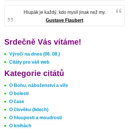
Hlupák je každý, kdo myslí jinak než my.
Gustave Flaubert
Srdečně Vás vítáme!
Výročí na dnes (06. 08.)
Citáty pro váš web
Kategorie citátů
O Bohu, náboženství a víře
O bolesti
O čase
O člověku (lidech)
O hlouposti a moudrosti
O knihách