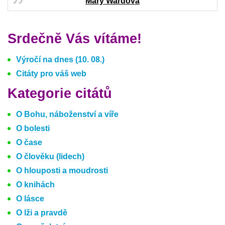
Mary Wardová
Srdečně Vás vítáme!
Výročí na dnes (10. 08.)
Citáty pro váš web
Kategorie citátů
O Bohu, náboženství a víře
O bolesti
O čase
O člověku (lidech)
O hlouposti a moudrosti
O knihách
O lásce
O lži a pravdě