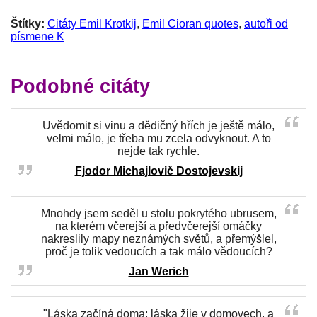
Štítky:
Citáty Emil Krotkij
,
Emil Cioran quotes
,
autoři od
písmene K
Podobné citáty
Uvědomit si vinu a dědičný hřích je ještě málo,
velmi málo, je třeba mu zcela odvyknout. A to
nejde tak rychle.
Fjodor Michajlovič Dostojevskij
Mnohdy jsem seděl u stolu pokrytého ubrusem,
na kterém včerejší a předvčerejší omáčky
nakreslily mapy neznámých světů, a přemýšlel,
proč je tolik vedoucích a tak málo vědoucích?
Jan Werich
"Láska začíná doma; láska žije v domovech, a