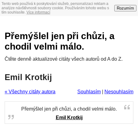
Tento web používá k poskytování služeb, personalizaci reklam a
Rozumím
analýze návštěvnosti soubory cookie. Používáním tohoto webu s
tím souhlasíte.
Více informací
Přemýšlel jen při chůzi, a
chodil velmi málo.
Čtěte denně aktualizové citáty všech autorů od A do Z.
Emil Krotkij
« Všechny citáty autora
Souhlasím
|
Nesouhlasím
Přemýšlel jen při chůzi, a chodil velmi málo.
Emil Krotkij