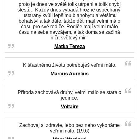
proto je dnes ve světě tolik utrpení a tolik chybí
štěstí… Každý dnes vypadá hrozně uspěchaný,
ustaraný kvůli lepšímu blahobytu a většímu
bohatství a tak dále, takže děti mají velmi málo
času pro své rodiče. Rodiče mají velmi málo
času na sebe navzájem, a tak doma se začíná
ničit světový mír."
Matka Tereza
K šťastnému životu potrebuješ veľmi málo.
Marcus Aurelius
Příroda zachovává druhy, velmi málo se stará o
jedince.
Voltaire
Zachovaj si zdravie, lebo bez neho vykonáme
veľmi málo. (19.6)