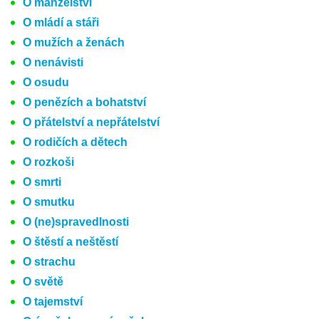
O manželství
O mládí a stáři
O mužích a ženách
O nenávisti
O osudu
O penězích a bohatství
O přátelství a nepřátelství
O rodičích a dětech
O rozkoši
O smrti
O smutku
O (ne)spravedlnosti
O štěstí a neštěstí
O strachu
O světě
O tajemství