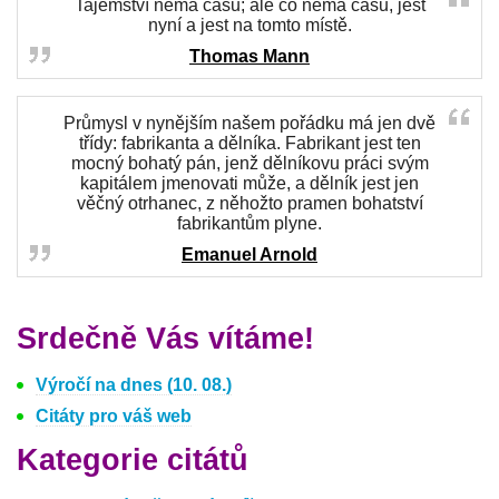
Tajemství nemá času; ale co nemá času, jest
nyní a jest na tomto místě.
Thomas Mann
Průmysl v nynějším našem pořádku má jen dvě
třídy: fabrikanta a dělníka. Fabrikant jest ten
mocný bohatý pán, jenž dělníkovu práci svým
kapitálem jmenovati může, a dělník jest jen
věčný otrhanec, z něhožto pramen bohatství
fabrikantům plyne.
Emanuel Arnold
Srdečně Vás vítáme!
Výročí na dnes (10. 08.)
Citáty pro váš web
Kategorie citátů