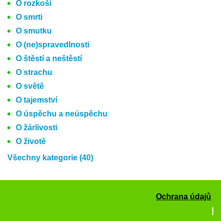
O rozkoši
O smrti
O smutku
O (ne)spravedlnosti
O štěstí a neštěstí
O strachu
O světě
O tajemství
O úspěchu a neúspěchu
O žárlivosti
O životě
Všechny kategorie (40)
Ochrana údajů
|