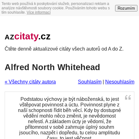
Tento web používá k poskytování služeb, personalizaci reklam a
Rozumím
analýze návštěvnosti soubory cookie. Používáním tohoto webu s
tím souhlasíte.
Více informací
citaty
.cz
AZ
Čtěte denně aktualizové citáty všech autorů od A do Z.
Alfred North Whitehead
« Všechny citáty autora
Souhlasím
|
Nesouhlasím
Podstatou výchovy je být náboženská, to jest
vštěpovat povinnost a úctu. Povinnost plyne z
naší schopnosti řídit běh věcí. Kdy by dostupné
vědění mohlo něco změnit, je nevědomost
neřestí. A základem úcty je vědomí, že
přítomnost v sobě zahrnuje úplný souhrn
jsoucího, nazpět i dopředu, tu celou amplitudu
času, to jest věčnost.