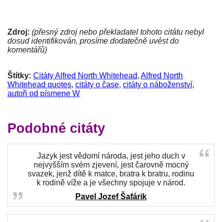
Zdroj:
(přesný zdroj nebo překladatel tohoto citátu nebyl
dosud identifikován, prosíme dodatečně uvést do
komentářů)
Štítky:
Citáty Alfred North Whitehead
,
Alfred North
Whitehead quotes
,
citáty o čase
,
citáty o náboženství
,
autoři od písmene W
Podobné citáty
Jazyk jest vědomí národa, jest jeho duch v
nejvyšším svém zjevení, jest čarovně mocný
svazek, jenž dítě k matce, bratra k bratru, rodinu
k rodině víže a je všechny spojuje v národ.
Pavel Jozef Šafárik