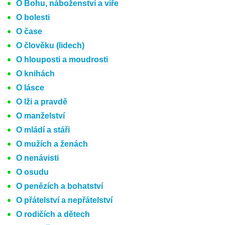
O Bohu, náboženství a víře
O bolesti
O čase
O člověku (lidech)
O hlouposti a moudrosti
O knihách
O lásce
O lži a pravdě
O manželství
O mládí a stáři
O mužích a ženách
O nenávisti
O osudu
O penězích a bohatství
O přátelství a nepřátelství
O rodičích a dětech