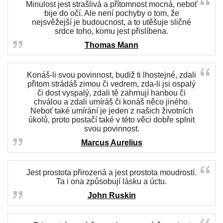
Minulost jest strašlivá a přítomnost mocná, neboť
bije do očí. Ale není pochyby o tom, že
nejsvěžejší je budoucnost, a to utěšuje sličné
srdce toho, komu jest přislíbena.
Thomas Mann
Konáš-li svou povinnost, budiž ti lhostejné, zdali
přitom strádáš zimou či vedrem, zda-li jsi ospalý
či dost vyspalý, zdali tě zahrnují hanbou či
chválou a zdali umíráš či konáš něco jiného.
Neboť také umírání je jeden z našich životních
úkolů, proto postačí také v této věci dobře splnit
svou povinnost.
Marcus Aurelius
Jest prostota přirozená a jest prostota moudrostí.
Ta i ona způsobují lásku a úctu.
John Ruskin