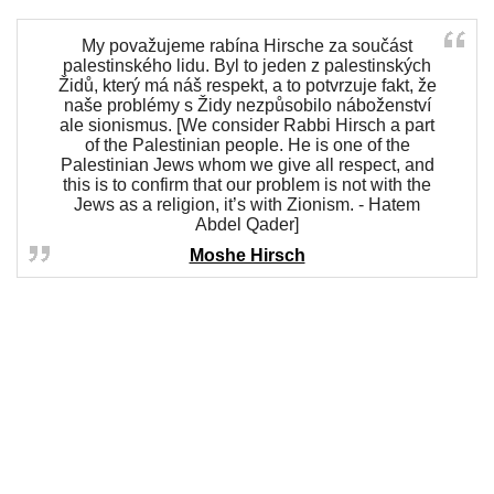
My považujeme rabína Hirsche za součást
palestinského lidu. Byl to jeden z palestinských
Židů, který má náš respekt, a to potvrzuje fakt, že
naše problémy s Židy nezpůsobilo náboženství
ale sionismus. [We consider Rabbi Hirsch a part
of the Palestinian people. He is one of the
Palestinian Jews whom we give all respect, and
this is to confirm that our problem is not with the
Jews as a religion, it’s with Zionism. - Hatem
Abdel Qader]
Moshe Hirsch