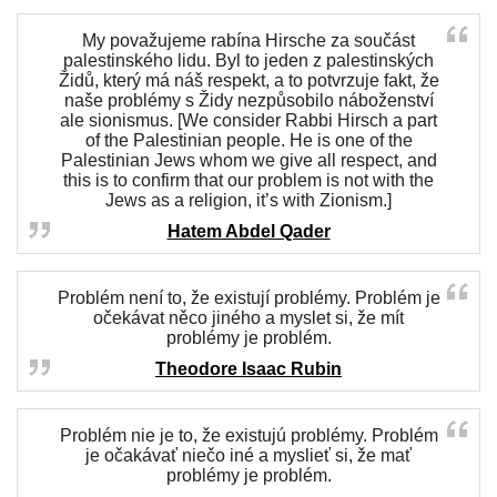
My považujeme rabína Hirsche za součást
palestinského lidu. Byl to jeden z palestinských
Židů, který má náš respekt, a to potvrzuje fakt, že
naše problémy s Židy nezpůsobilo náboženství
ale sionismus. [We consider Rabbi Hirsch a part
of the Palestinian people. He is one of the
Palestinian Jews whom we give all respect, and
this is to confirm that our problem is not with the
Jews as a religion, it’s with Zionism.]
Hatem Abdel Qader
Problém není to, že existují problémy. Problém je
očekávat něco jiného a myslet si, že mít
problémy je problém.
Theodore Isaac Rubin
Problém nie je to, že existujú problémy. Problém
je očakávať niečo iné a myslieť si, že mať
problémy je problém.