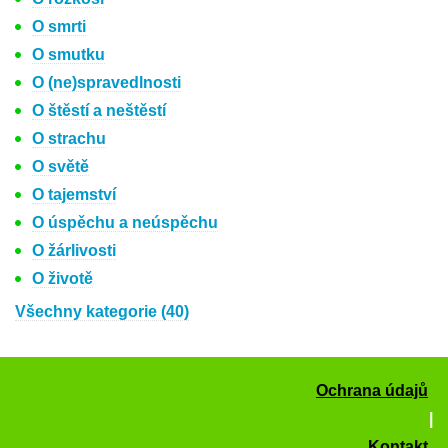
O smrti
O smutku
O (ne)spravedlnosti
O štěstí a neštěstí
O strachu
O světě
O tajemství
O úspěchu a neúspěchu
O žárlivosti
O životě
Všechny kategorie (40)
Ochrana údajů
|
Kontakt