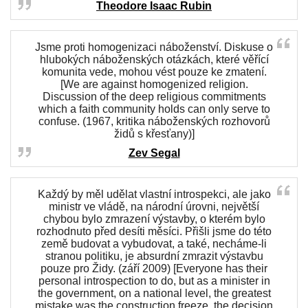
Theodore Isaac Rubin
Jsme proti homogenizaci náboženství. Diskuse o
hlubokých náboženských otázkách, které věřící
komunita vede, mohou vést pouze ke zmatení.
[We are against homogenized religion.
Discussion of the deep religious commitments
which a faith community holds can only serve to
confuse. (1967, kritika náboženských rozhovorů
židů s křesťany)]
Zev Segal
Každý by měl udělat vlastní introspekci, ale jako
ministr ve vládě, na národní úrovni, největší
chybou bylo zmrazení výstavby, o kterém bylo
rozhodnuto před desíti měsíci. Přišli jsme do této
země budovat a vybudovat, a také, necháme-li
stranou politiku, je absurdní zmrazit výstavbu
pouze pro Židy. (září 2009) [Everyone has their
personal introspection to do, but as a minister in
the government, on a national level, the greatest
mistake was the construction freeze, the decision