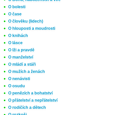
O bolesti
O čase
O člověku (lidech)
O hlouposti a moudrosti
O knihách
O lásce
O lži a pravdě
O manželství
O mládí a stáři
O mužích a ženách
O nenávisti
O osudu
O penězích a bohatství
O přátelství a nepřátelství
O rodičích a dětech
O rozkoši