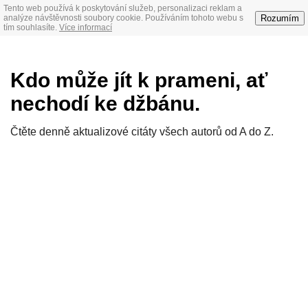
Tento web používá k poskytování služeb, personalizaci reklam a
Rozumím
analýze návštěvnosti soubory cookie. Používáním tohoto webu s
tím souhlasíte.
Více informací
Kdo může jít k prameni, ať
nechodí ke džbánu.
Čtěte denně aktualizové citáty všech autorů od A do Z.