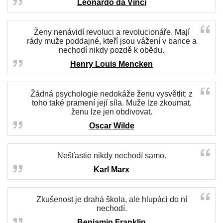
Leonardo da Vinci
Ženy nenávidí revoluci a revolucionáře. Mají
rády muže poddajné, kteří jsou vážení v bance a
nechodí nikdy pozdě k obědu.
Henry Louis Mencken
Žádná psychologie nedokáže ženu vysvětlit; z
toho také pramení její síla. Muže lze zkoumat,
ženu lze jen obdivovat.
Oscar Wilde
Nešťastie nikdy nechodí samo.
Karl Marx
Zkušenost je drahá škola, ale hlupáci do ní
nechodí.
Benjamin Franklin