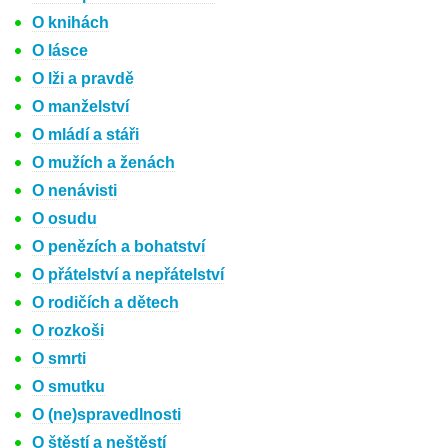
O knihách
O lásce
O lži a pravdě
O manželství
O mládí a stáři
O mužích a ženách
O nenávisti
O osudu
O penězích a bohatství
O přátelství a nepřátelství
O rodičích a dětech
O rozkoši
O smrti
O smutku
O (ne)spravedlnosti
O štěstí a neštěstí