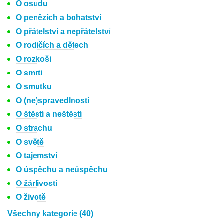
O osudu
O penězích a bohatství
O přátelství a nepřátelství
O rodičích a dětech
O rozkoši
O smrti
O smutku
O (ne)spravedlnosti
O štěstí a neštěstí
O strachu
O světě
O tajemství
O úspěchu a neúspěchu
O žárlivosti
O životě
Všechny kategorie (40)