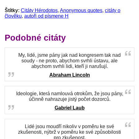
Štítky:
Citáty Hérodotos
,
Anonymous quotes
,
citáty o
člověku
,
autoři od písmene H
Podobné citáty
My, lidé, jsme pány jak nad kongresem tak nad
soudy - ne proto, abychom svrhli ústavu, ale
abychom svrhli lidi, kteří ji narušují.
Abraham Lincoln
Ideologie, která namlouvá otrokům, že jsou pány,
účinně nahrazuje jistý počet dozorců.
Gabriel Laub
Lidé jsou moudří nikoliv v poměru ke své
zkušenosti, nýbrž v poměru ke své způsobilosti
pro zkušenost.