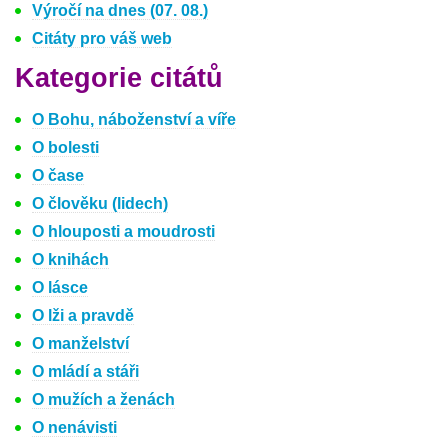
Výročí na dnes (07. 08.)
Citáty pro váš web
Kategorie citátů
O Bohu, náboženství a víře
O bolesti
O čase
O člověku (lidech)
O hlouposti a moudrosti
O knihách
O lásce
O lži a pravdě
O manželství
O mládí a stáři
O mužích a ženách
O nenávisti