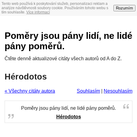
Tento web používá k poskytování služeb, personalizaci reklam a
Rozumím
analýze návštěvnosti soubory cookie. Používáním tohoto webu s
tím souhlasíte.
Více informací
Poměry jsou pány lidí, ne lidé
pány poměrů.
Čtěte denně aktualizové citáty všech autorů od A do Z.
Hérodotos
« Všechny citáty autora
Souhlasím
|
Nesouhlasím
Poměry jsou pány lidí, ne lidé pány poměrů.
Hérodotos