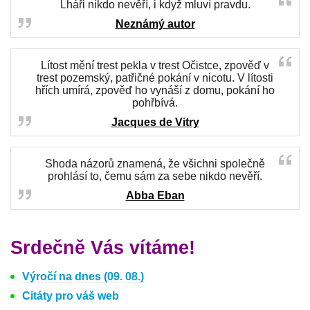
Lháři nikdo nevěří, i když mluví pravdu.
Neznámý autor
Lítost mění trest pekla v trest Očistce, zpověď v
trest pozemský, patřičné pokání v nicotu. V lítosti
hřích umírá, zpověď ho vynáší z domu, pokání ho
pohřbívá.
Jacques de Vitry
Shoda názorů znamená, že všichni společně
prohlásí to, čemu sám za sebe nikdo nevěří.
Abba Eban
Srdečně Vás vítáme!
Výročí na dnes (09. 08.)
Citáty pro váš web