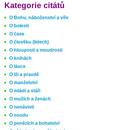
Kategorie citátů
O Bohu, náboženství a víře
O bolesti
O čase
O člověku (lidech)
O hlouposti a moudrosti
O knihách
O lásce
O lži a pravdě
O manželství
O mládí a stáři
O mužích a ženách
O nenávisti
O osudu
O penězích a bohatství