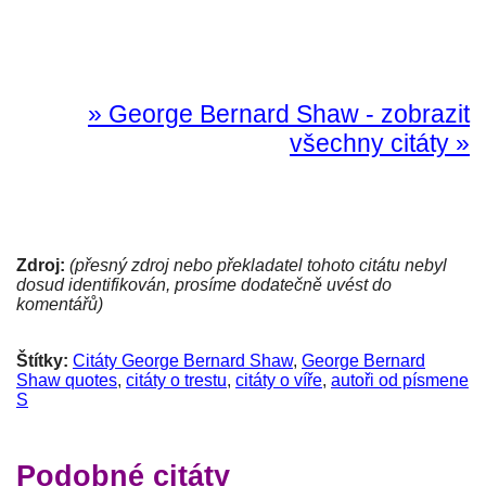
» George Bernard Shaw - zobrazit
všechny citáty »
Zdroj:
(přesný zdroj nebo překladatel tohoto citátu nebyl
dosud identifikován, prosíme dodatečně uvést do
komentářů)
Štítky:
Citáty George Bernard Shaw
,
George Bernard
Shaw quotes
,
citáty o trestu
,
citáty o víře
,
autoři od písmene
S
Podobné citáty