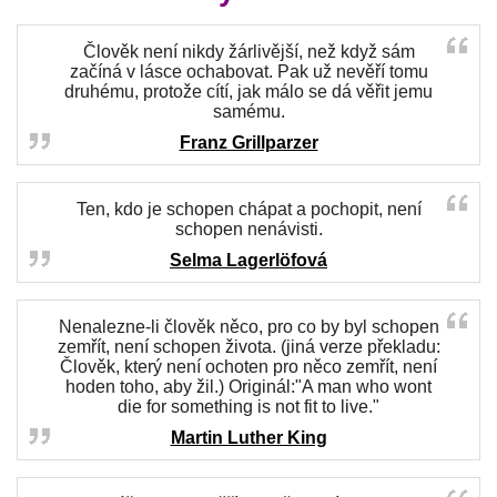
Člověk není nikdy žárlivější, než když sám
začíná v lásce ochabovat. Pak už nevěří tomu
druhému, protože cítí, jak málo se dá věřit jemu
samému.
Franz Grillparzer
Ten, kdo je schopen chápat a pochopit, není
schopen nenávisti.
Selma Lagerlöfová
Nenalezne-li člověk něco, pro co by byl schopen
zemřít, není schopen života. (jiná verze překladu:
Člověk, který není ochoten pro něco zemřít, není
hoden toho, aby žil.) Originál:"A man who wont
die for something is not fit to live."
Martin Luther King