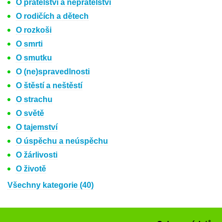
O přátelství a nepřátelství
O rodičích a dětech
O rozkoši
O smrti
O smutku
O (ne)spravedlnosti
O štěstí a neštěstí
O strachu
O světě
O tajemství
O úspěchu a neúspěchu
O žárlivosti
O životě
Všechny kategorie (40)