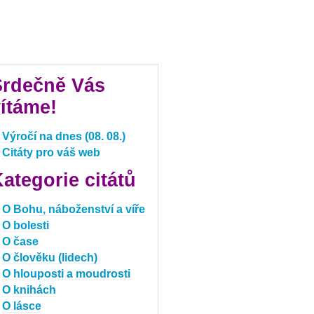
Srdečně Vás
ítáme!
Výročí na dnes (08. 08.)
Citáty pro váš web
ategorie citátů
O Bohu, náboženství a víře
O bolesti
O čase
O člověku (lidech)
O hlouposti a moudrosti
O knihách
O lásce