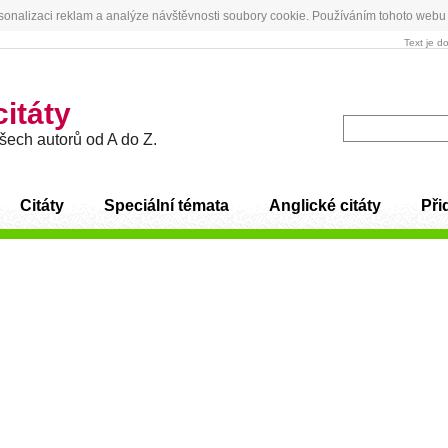
sonalizaci reklam a analýze návštěvnosti soubory cookie. Používáním tohoto webu 
Text je d
citáty
všech autorů od A do Z.
Citáty
Speciální témata
Anglické citáty
Přid