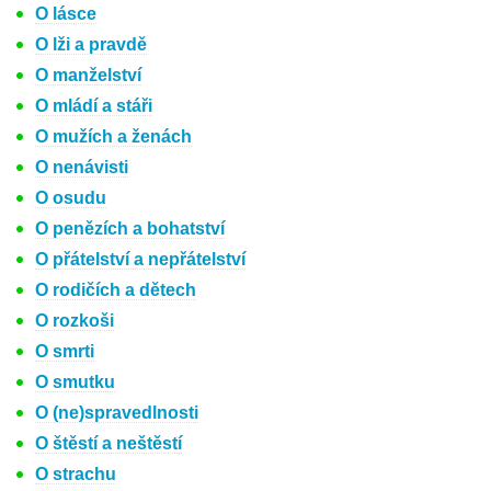
O lásce
O lži a pravdě
O manželství
O mládí a stáři
O mužích a ženách
O nenávisti
O osudu
O penězích a bohatství
O přátelství a nepřátelství
O rodičích a dětech
O rozkoši
O smrti
O smutku
O (ne)spravedlnosti
O štěstí a neštěstí
O strachu