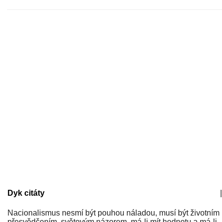
Dyk citáty
|
Nacionalismus nesmí být pouhou náladou, musí být životním
přesvědčením, světovým názorem, má-li mít hodnotu a má-li