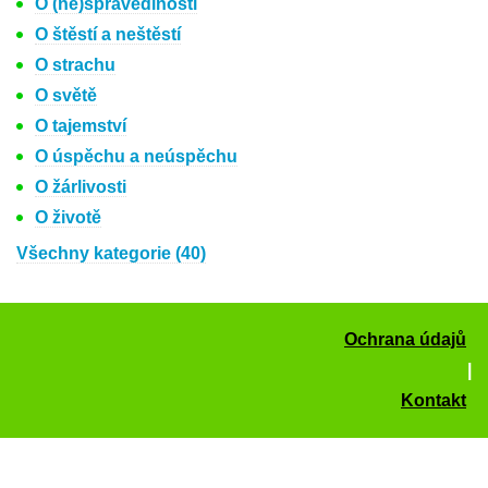
O (ne)spravedlnosti
O štěstí a neštěstí
O strachu
O světě
O tajemství
O úspěchu a neúspěchu
O žárlivosti
O životě
Všechny kategorie (40)
Ochrana údajů
|
Kontakt