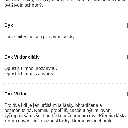
být života schopný.
Dyk
|
Duše milenců jsou již dávno sestry.
Dyk Viktor citáty
|
Opustíš-li mne, nezahynu.
Opustíš-li mne, zahyneš.
Dyk Viktor
|
Pro dva lidi je jen určitá míra lásky, ohraničená a
nezměnitelná. Nemiluj přepříliš, chceš-li býti milován -
vyčerpáš sám všechnu lásku určenou pro dva. Přemíra lásky,
kterou dáváš, ničí možnost lásky, kterou bys měl bráti.