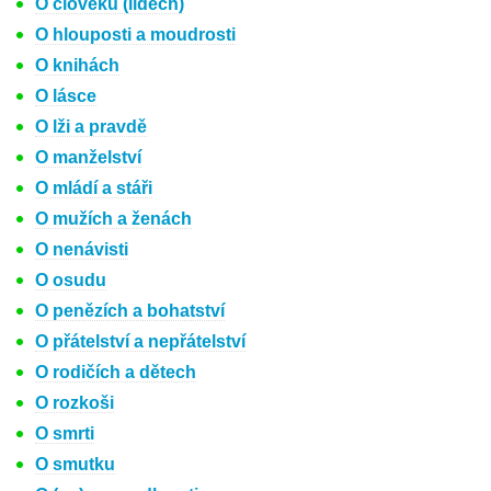
O člověku (lidech)
O hlouposti a moudrosti
O knihách
O lásce
O lži a pravdě
O manželství
O mládí a stáři
O mužích a ženách
O nenávisti
O osudu
O penězích a bohatství
O přátelství a nepřátelství
O rodičích a dětech
O rozkoši
O smrti
O smutku