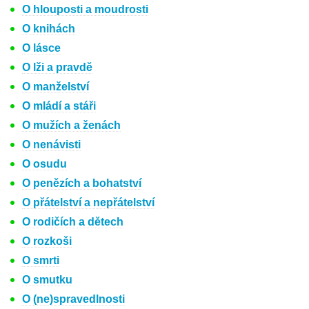
O hlouposti a moudrosti
O knihách
O lásce
O lži a pravdě
O manželství
O mládí a stáři
O mužích a ženách
O nenávisti
O osudu
O penězích a bohatství
O přátelství a nepřátelství
O rodičích a dětech
O rozkoši
O smrti
O smutku
O (ne)spravedlnosti