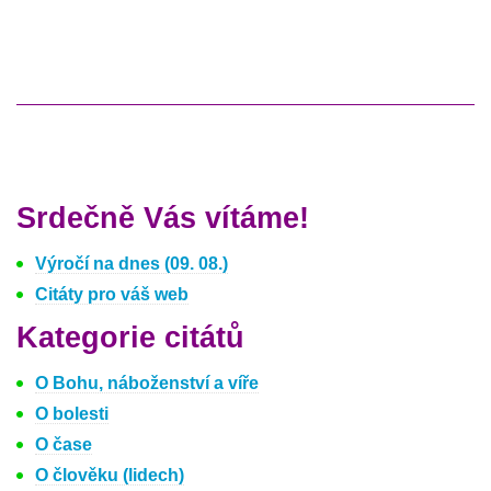
Srdečně Vás vítáme!
Výročí na dnes (09. 08.)
Citáty pro váš web
Kategorie citátů
O Bohu, náboženství a víře
O bolesti
O čase
O člověku (lidech)