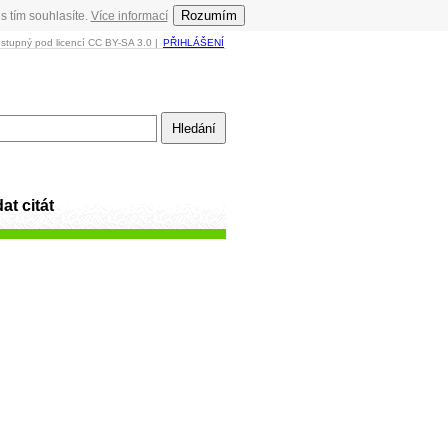
Rozumím
s tím souhlasíte.
Více informací
ostupný pod licencí CC BY-SA 3.0 |
PŘIHLÁŠENÍ
at citát