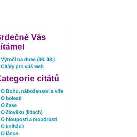
Srdečně Vás
ítáme!
Výročí na dnes (08. 08.)
Citáty pro váš web
ategorie citátů
O Bohu, náboženství a víře
O bolesti
O čase
O člověku (lidech)
O hlouposti a moudrosti
O knihách
O lásce