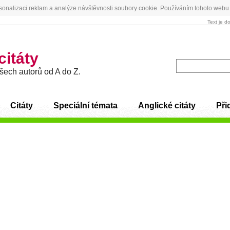
sonalizaci reklam a analýze návštěvnosti soubory cookie. Používáním tohoto webu 
Text je d
citáty
všech autorů od A do Z.
Citáty
Speciální témata
Anglické citáty
Přid