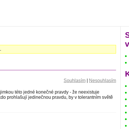
v
.
K
Souhlasím
|
Nesouhlasím
výjimkou této jedné konečné pravdy - že neexistuje
kdo prohlašují jedinečnou pravdu, by v tolerantním světě