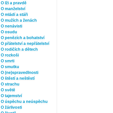
O lži a pravdě
O manželství
O mládí a stáři
O mužích a ženách
O nenávisti
O osudu
O penězích a bohatství
O přátelství a nepřátelství
O rodičích a dětech
O rozkoši
O smrti
O smutku
O (ne)spravedlnosti
O štěstí a neštěstí
O strachu
O světě
O tajemství
O úspěchu a neúspěchu
O žárlivosti