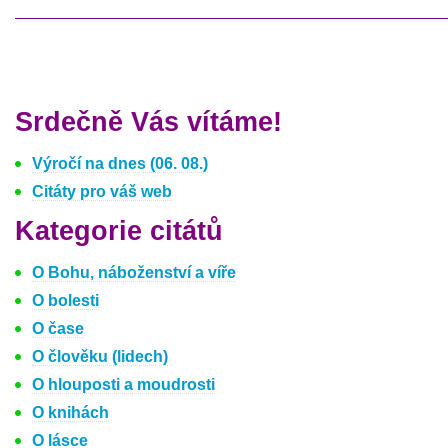
Srdečně Vás vítáme!
Výročí na dnes (06. 08.)
Citáty pro váš web
Kategorie citátů
O Bohu, náboženství a víře
O bolesti
O čase
O člověku (lidech)
O hlouposti a moudrosti
O knihách
O lásce