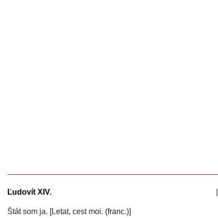
Ľudovít XIV.
|
Štát som ja. [Letat, cest moi. (franc.)]