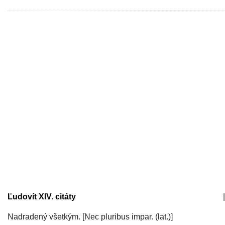
Ľudovít XIV. citáty
|
Nadradený všetkým. [Nec pluribus impar. (lat.)]