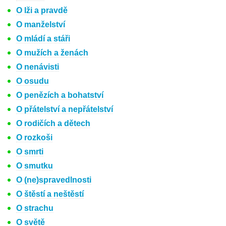
O lži a pravdě
O manželství
O mládí a stáři
O mužích a ženách
O nenávisti
O osudu
O penězích a bohatství
O přátelství a nepřátelství
O rodičích a dětech
O rozkoši
O smrti
O smutku
O (ne)spravedlnosti
O štěstí a neštěstí
O strachu
O světě