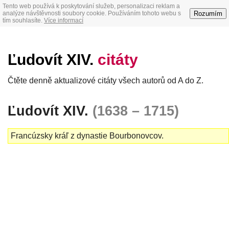
Tento web používá k poskytování služeb, personalizaci reklam a
Rozumím
analýze návštěvnosti soubory cookie. Používáním tohoto webu s
tím souhlasíte.
Více informací
Ľudovít XIV.
citáty
Čtěte denně aktualizové citáty všech autorů od A do Z.
Ľudovít XIV.
(1638 – 1715)
Francúzsky kráľ z dynastie Bourbonovcov.