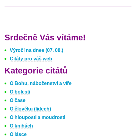
Srdečně Vás vítáme!
Výročí na dnes (07. 08.)
Citáty pro váš web
Kategorie citátů
O Bohu, náboženství a víře
O bolesti
O čase
O člověku (lidech)
O hlouposti a moudrosti
O knihách
O lásce