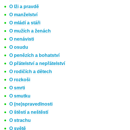
O lži a pravdě
O manželství
O mládí a stáři
O mužích a ženách
O nenávisti
O osudu
O penězích a bohatství
O přátelství a nepřátelství
O rodičích a dětech
O rozkoši
O smrti
O smutku
O (ne)spravedlnosti
O štěstí a neštěstí
O strachu
O světě