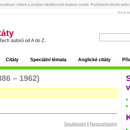
sonalizaci reklam a analýze návštěvnosti soubory cookie. Používáním tohoto webu 
Text je d
táty
všech autorů od A do Z.
Citáty
Speciální témata
Anglické citáty
Přid
886 – 1962)
v
K
Souhlasím
|
Nesouhlasím