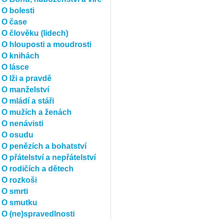
O bolesti
O čase
O člověku (lidech)
O hlouposti a moudrosti
O knihách
O lásce
O lži a pravdě
O manželství
O mládí a stáři
O mužích a ženách
O nenávisti
O osudu
O penězích a bohatství
O přátelství a nepřátelství
O rodičích a dětech
O rozkoši
O smrti
O smutku
O (ne)spravedlnosti