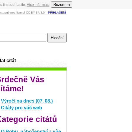
Rozumím
s tím souhlasíte.
Více informací
ostupný pod licencí CC BY-SA 3.0 |
PŘIHLÁŠENÍ
at citát
Srdečně Vás
ítáme!
Výročí na dnes (07. 08.)
Citáty pro váš web
ategorie citátů
O Bohu, náboženství a víře