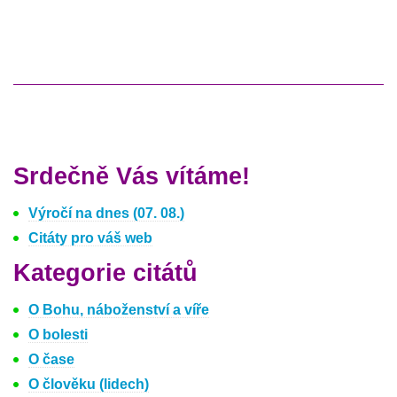
Srdečně Vás vítáme!
Výročí na dnes (07. 08.)
Citáty pro váš web
Kategorie citátů
O Bohu, náboženství a víře
O bolesti
O čase
O člověku (lidech)