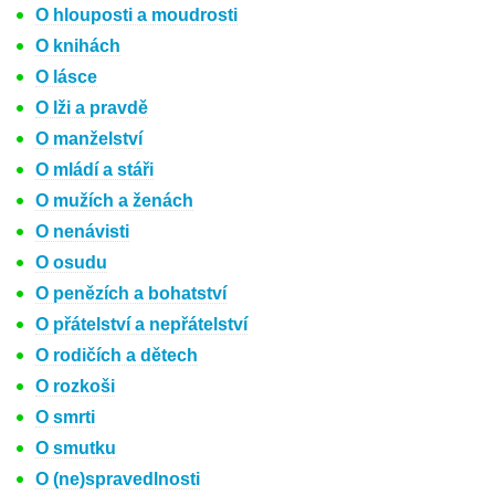
O hlouposti a moudrosti
O knihách
O lásce
O lži a pravdě
O manželství
O mládí a stáři
O mužích a ženách
O nenávisti
O osudu
O penězích a bohatství
O přátelství a nepřátelství
O rodičích a dětech
O rozkoši
O smrti
O smutku
O (ne)spravedlnosti