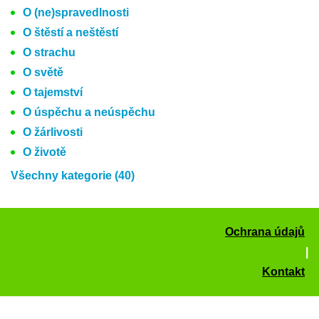
O (ne)spravedlnosti
O štěstí a neštěstí
O strachu
O světě
O tajemství
O úspěchu a neúspěchu
O žárlivosti
O životě
Všechny kategorie (40)
Ochrana údajů
|
Kontakt