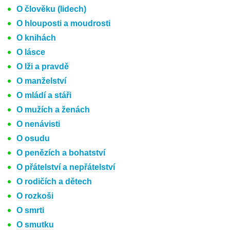
O člověku (lidech)
O hlouposti a moudrosti
O knihách
O lásce
O lži a pravdě
O manželství
O mládí a stáři
O mužích a ženách
O nenávisti
O osudu
O penězích a bohatství
O přátelství a nepřátelství
O rodičích a dětech
O rozkoši
O smrti
O smutku