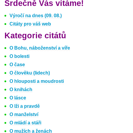
Srdečně Vás vítáme!
Výročí na dnes (09. 08.)
Citáty pro váš web
Kategorie citátů
O Bohu, náboženství a víře
O bolesti
O čase
O člověku (lidech)
O hlouposti a moudrosti
O knihách
O lásce
O lži a pravdě
O manželství
O mládí a stáři
O mužích a ženách