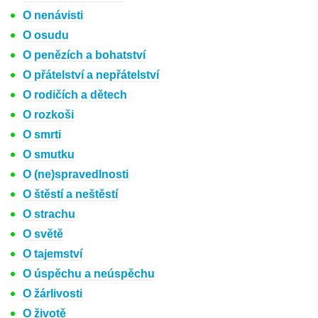
O nenávisti
O osudu
O penězích a bohatství
O přátelství a nepřátelství
O rodičích a dětech
O rozkoši
O smrti
O smutku
O (ne)spravedlnosti
O štěstí a neštěstí
O strachu
O světě
O tajemství
O úspěchu a neúspěchu
O žárlivosti
O životě