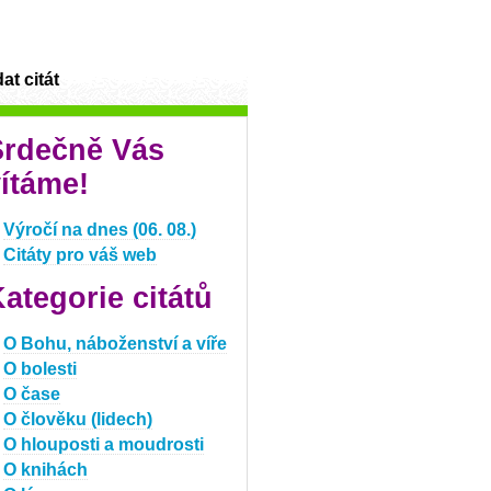
at citát
Srdečně Vás
ítáme!
Výročí na dnes (06. 08.)
Citáty pro váš web
ategorie citátů
O Bohu, náboženství a víře
O bolesti
O čase
O člověku (lidech)
O hlouposti a moudrosti
O knihách