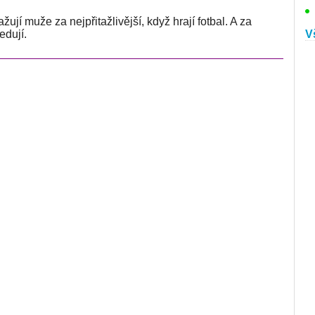
jí muže za nejpřitažlivější, když hrají fotbal. A za
edují.
V