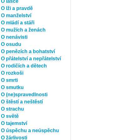
O lásce
O lži a pravdě
O manželství
O mládí a stáři
O mužích a ženách
O nenávisti
O osudu
O penězích a bohatství
O přátelství a nepřátelství
O rodičích a dětech
O rozkoši
O smrti
O smutku
O (ne)spravedlnosti
O štěstí a neštěstí
O strachu
O světě
O tajemství
O úspěchu a neúspěchu
O žárlivosti