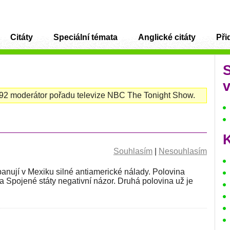
Citáty
Speciální témata
Anglické citáty
Přid
v
992 moderátor pořadu televize NBC The Tonight Show.
K
Souhlasím
|
Nesouhlasím
ují v Mexiku silné antiamerické nálady. Polovina
a Spojené státy negativní názor. Druhá polovina už je