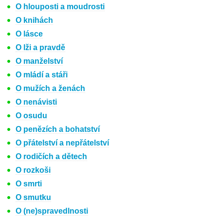
O hlouposti a moudrosti
O knihách
O lásce
O lži a pravdě
O manželství
O mládí a stáři
O mužích a ženách
O nenávisti
O osudu
O penězích a bohatství
O přátelství a nepřátelství
O rodičích a dětech
O rozkoši
O smrti
O smutku
O (ne)spravedlnosti