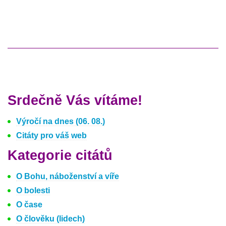
Srdečně Vás vítáme!
Výročí na dnes (06. 08.)
Citáty pro váš web
Kategorie citátů
O Bohu, náboženství a víře
O bolesti
O čase
O člověku (lidech)