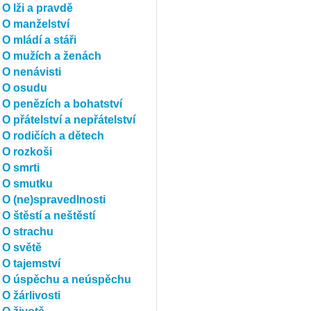
O lži a pravdě
O manželství
O mládí a stáři
O mužích a ženách
O nenávisti
O osudu
O penězích a bohatství
O přátelství a nepřátelství
O rodičích a dětech
O rozkoši
O smrti
O smutku
O (ne)spravedlnosti
O štěstí a neštěstí
O strachu
O světě
O tajemství
O úspěchu a neúspěchu
O žárlivosti