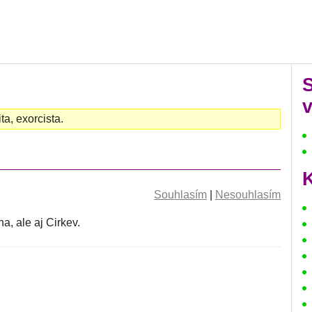
v
a, exorcista.
K
Souhlasím
|
Nesouhlasím
, ale aj Cirkev.