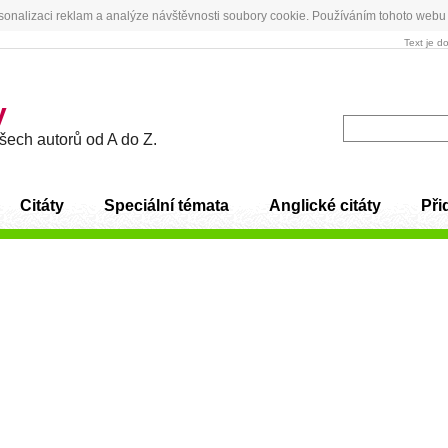
sonalizaci reklam a analýze návštěvnosti soubory cookie. Používáním tohoto webu 
Text je d
y
všech autorů od A do Z.
Citáty
Speciální témata
Anglické citáty
Přid