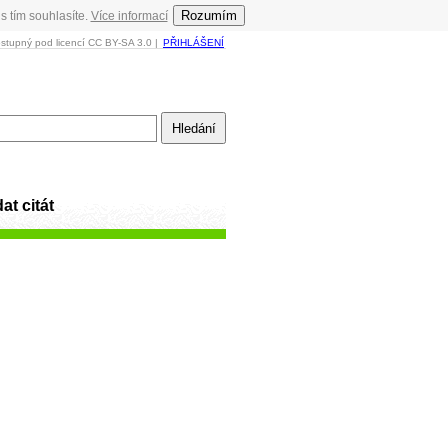
Rozumím
s tím souhlasíte.
Více informací
ostupný pod licencí CC BY-SA 3.0 |
PŘIHLÁŠENÍ
at citát