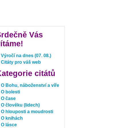
Srdečně Vás
ítáme!
Výročí na dnes (07. 08.)
Citáty pro váš web
ategorie citátů
O Bohu, náboženství a víře
O bolesti
O čase
O člověku (lidech)
O hlouposti a moudrosti
O knihách
O lásce