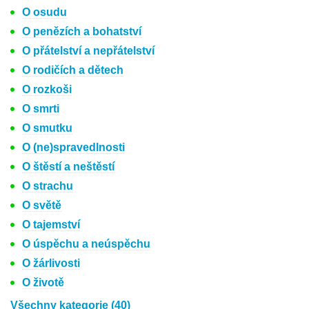
O osudu
O penězích a bohatství
O přátelství a nepřátelství
O rodičích a dětech
O rozkoši
O smrti
O smutku
O (ne)spravedlnosti
O štěstí a neštěstí
O strachu
O světě
O tajemství
O úspěchu a neúspěchu
O žárlivosti
O životě
Všechny kategorie (40)