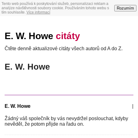
Tento web používá k poskytování služeb, personalizaci reklam a
Rozumím
analýze návštěvnosti soubory cookie. Používáním tohoto webu s
tím souhlasíte.
Více informací
E. W. Howe
citáty
Čtěte denně aktualizové citáty všech autorů od A do Z.
E. W. Howe
E. W. Howe
|
Žádný váš společník by vás nevydržel poslouchat, kdyby
nevěděl, že potom přijde na řadu on.