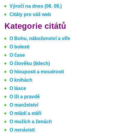
Výročí na dnes (06. 08.)
Citáty pro váš web
Kategorie citátů
O Bohu, náboženství a víře
O bolesti
O čase
O člověku (lidech)
O hlouposti a moudrosti
O knihách
O lásce
O lži a pravdě
O manželství
O mládí a stáři
O mužích a ženách
O nenávisti