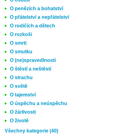
O penězích a bohatství
O přátelství a nepřátelství
O rodičích a dětech
O rozkoši
O smrti
O smutku
O (ne)spravedlnosti
O štěstí a neštěstí
O strachu
O světě
O tajemství
O úspěchu a neúspěchu
O žárlivosti
O životě
Všechny kategorie (40)