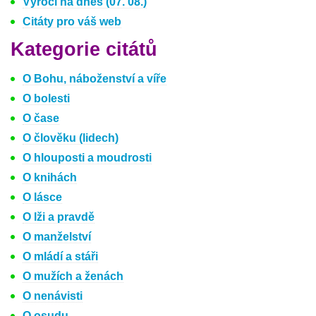
Výročí na dnes (07. 08.)
Citáty pro váš web
Kategorie citátů
O Bohu, náboženství a víře
O bolesti
O čase
O člověku (lidech)
O hlouposti a moudrosti
O knihách
O lásce
O lži a pravdě
O manželství
O mládí a stáři
O mužích a ženách
O nenávisti
O osudu