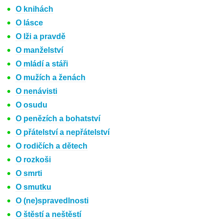
O knihách
O lásce
O lži a pravdě
O manželství
O mládí a stáři
O mužích a ženách
O nenávisti
O osudu
O penězích a bohatství
O přátelství a nepřátelství
O rodičích a dětech
O rozkoši
O smrti
O smutku
O (ne)spravedlnosti
O štěstí a neštěstí