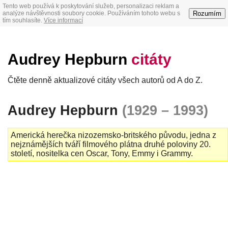
Tento web používá k poskytování služeb, personalizaci reklam a
Rozumím
analýze návštěvnosti soubory cookie. Používáním tohoto webu s
tím souhlasíte.
Více informací
Audrey Hepburn
citáty
Čtěte denně aktualizové citáty všech autorů od A do Z.
Audrey Hepburn
(1929 – 1993)
Americká herečka nizozemsko-britského původu, jedna z
nejznámějších tváří filmového plátna druhé poloviny 20.
století, nositelka cen Oscar, Tony, Emmy i Grammy.