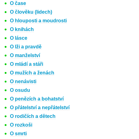
O čase
O člověku (lidech)
O hlouposti a moudrosti
O knihách
O lásce
O lži a pravdě
O manželství
O mládí a stáři
O mužích a ženách
O nenávisti
O osudu
O penězích a bohatství
O přátelství a nepřátelství
O rodičích a dětech
O rozkoši
O smrti