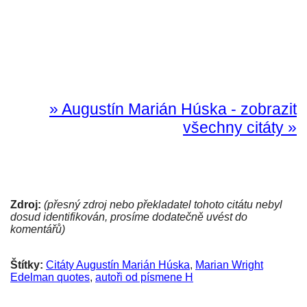
» Augustín Marián Húska - zobrazit
všechny citáty »
Zdroj:
(přesný zdroj nebo překladatel tohoto citátu nebyl
dosud identifikován, prosíme dodatečně uvést do
komentářů)
Štítky:
Citáty Augustín Marián Húska
,
Marian Wright
Edelman quotes
,
autoři od písmene H