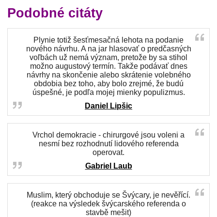
Podobné citáty
Plynie totiž šesťmesačná lehota na podanie
nového návrhu. A na jar hlasovať o predčasných
voľbách už nemá význam, pretože by sa stihol
možno augustový termín. Takže podávať dnes
návrhy na skončenie alebo skrátenie volebného
obdobia bez toho, aby bolo zrejmé, že budú
úspešné, je podľa mojej mienky populizmus.
Daniel Lipšic
Vrchol demokracie - chirurgové jsou voleni a
nesmí bez rozhodnutí lidového referenda
operovat.
Gabriel Laub
Muslim, který obchoduje se Švýcary, je nevěřící.
(reakce na výsledek švýcarského referenda o
stavbě mešit)