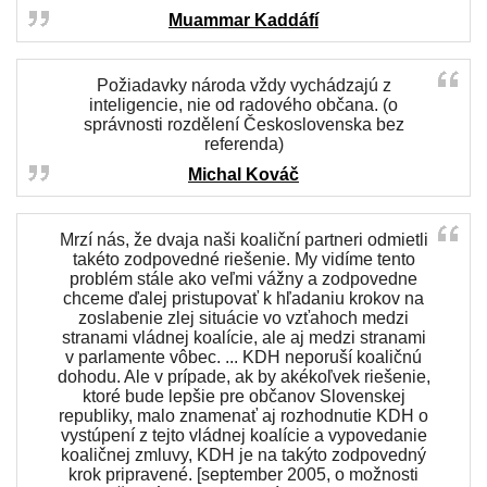
Muammar Kaddáfí
Požiadavky národa vždy vychádzajú z
inteligencie, nie od radového občana. (o
správnosti rozdělení Československa bez
referenda)
Michal Kováč
Mrzí nás, že dvaja naši koaliční partneri odmietli
takéto zodpovedné riešenie. My vidíme tento
problém stále ako veľmi vážny a zodpovedne
chceme ďalej pristupovať k hľadaniu krokov na
zoslabenie zlej situácie vo vzťahoch medzi
stranami vládnej koalície, ale aj medzi stranami
v parlamente vôbec. ... KDH neporuší koaličnú
dohodu. Ale v prípade, ak by akékoľvek riešenie,
ktoré bude lepšie pre občanov Slovenskej
republiky, malo znamenať aj rozhodnutie KDH o
vystúpení z tejto vládnej koalície a vypovedanie
koaličnej zmluvy, KDH je na takýto zodpovedný
krok pripravené. [september 2005, o možnosti