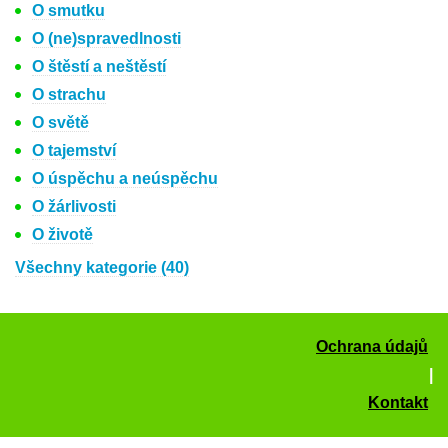
O smutku
O (ne)spravedlnosti
O štěstí a neštěstí
O strachu
O světě
O tajemství
O úspěchu a neúspěchu
O žárlivosti
O životě
Všechny kategorie (40)
Ochrana údajů
|
Kontakt