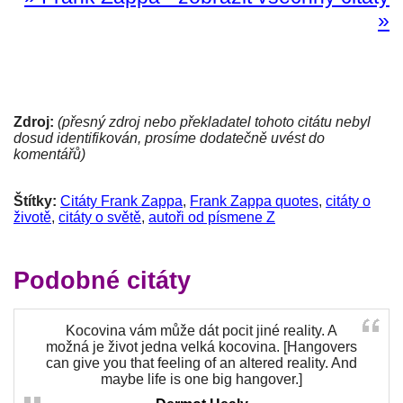
»
Zdroj:
(přesný zdroj nebo překladatel tohoto citátu nebyl
dosud identifikován, prosíme dodatečně uvést do
komentářů)
Štítky:
Citáty Frank Zappa
,
Frank Zappa quotes
,
citáty o
životě
,
citáty o světě
,
autoři od písmene Z
Podobné citáty
Kocovina vám může dát pocit jiné reality. A
možná je život jedna velká kocovina. [Hangovers
can give you that feeling of an altered reality. And
maybe life is one big hangover.]