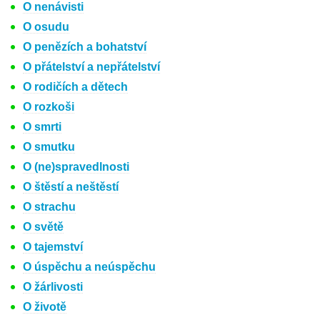
O nenávisti
O osudu
O penězích a bohatství
O přátelství a nepřátelství
O rodičích a dětech
O rozkoši
O smrti
O smutku
O (ne)spravedlnosti
O štěstí a neštěstí
O strachu
O světě
O tajemství
O úspěchu a neúspěchu
O žárlivosti
O životě