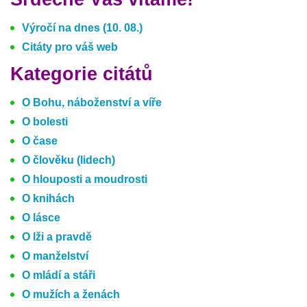
Výročí na dnes (10. 08.)
Citáty pro váš web
Kategorie citátů
O Bohu, náboženství a víře
O bolesti
O čase
O člověku (lidech)
O hlouposti a moudrosti
O knihách
O lásce
O lži a pravdě
O manželství
O mládí a stáři
O mužích a ženách