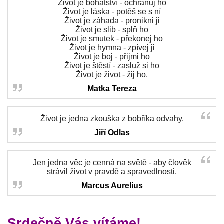
Život je bohatství - ochraňuj ho
Život je láska - potěš se s ní
Život je záhada - pronikni ji
Život je slib - splň ho
Život je smutek - překonej ho
Život je hymna - zpívej ji
Život je boj - přijmi ho
Život je štěstí - zasluž si ho
Život je život - žij ho.
Matka Tereza
Život je jedna zkouška z bobříka odvahy.
Jiří Odlas
Jen jedna věc je cenná na světě - aby člověk
strávil život v pravdě a spravedlnosti.
Marcus Aurelius
Srdečně Vás vítáme!