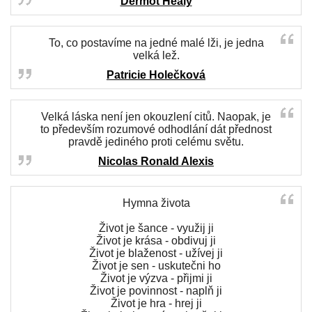
Dermot Healy
To, co postavíme na jedné malé lži, je jedna
velká lež.
Patricie Holečková
Velká láska není jen okouzlení citů. Naopak, je
to především rozumové odhodlání dát přednost
pravdě jediného proti celému světu.
Nicolas Ronald Alexis
Hymna života
Život je šance - využij ji
Život je krása - obdivuj ji
Život je blaženost - užívej ji
Život je sen - uskutečni ho
Život je výzva - přijmi ji
Život je povinnost - naplň ji
Život je hra - hrej ji