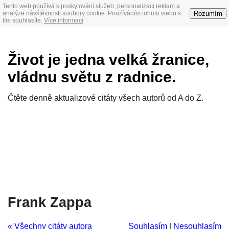
Tento web používá k poskytování služeb, personalizaci reklam a
Rozumím
analýze návštěvnosti soubory cookie. Používáním tohoto webu s
tím souhlasíte.
Více informací
Život je jedna velká žranice,
vládnu světu z radnice.
Čtěte denně aktualizové citáty všech autorů od A do Z.
Frank Zappa
« Všechny citáty autora
Souhlasím
|
Nesouhlasím