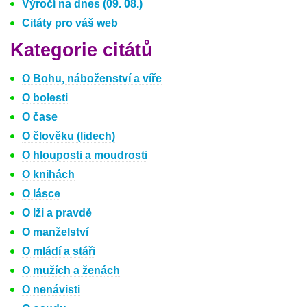
Výročí na dnes (09. 08.)
Citáty pro váš web
Kategorie citátů
O Bohu, náboženství a víře
O bolesti
O čase
O člověku (lidech)
O hlouposti a moudrosti
O knihách
O lásce
O lži a pravdě
O manželství
O mládí a stáři
O mužích a ženách
O nenávisti