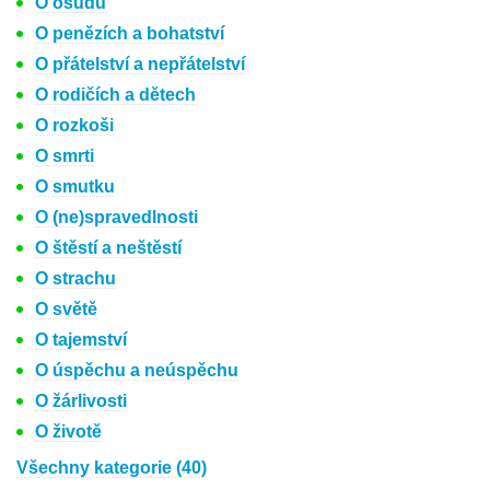
O osudu
O penězích a bohatství
O přátelství a nepřátelství
O rodičích a dětech
O rozkoši
O smrti
O smutku
O (ne)spravedlnosti
O štěstí a neštěstí
O strachu
O světě
O tajemství
O úspěchu a neúspěchu
O žárlivosti
O životě
Všechny kategorie (40)